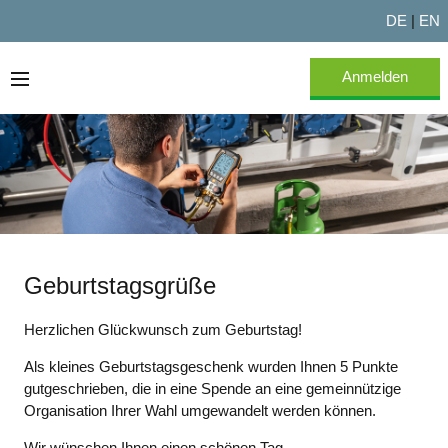
DE
|
EN
Anmelden
Willkommen
Über Testo Experts
FAQ
Geburtstagsgrüße
Herzlichen Glückwunsch zum Geburtstag!
Als kleines Geburtstagsgeschenk wurden Ihnen 5 Punkte
gutgeschrieben, die in eine Spende an eine gemeinnützige
Organisation Ihrer Wahl umgewandelt werden können.
Wir wünschen Ihnen einen schönen Tag.